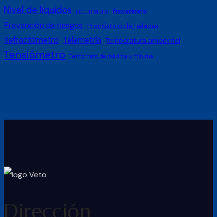
Nivel de líquidos
pH-metro
Presionómetro
Prevención de riesgos
Pronóstico de heladas
Refractómetro
Telemetría
Temperatura ambiental
Tensiómetro
Termómetro de máxima y mínima
Dirección