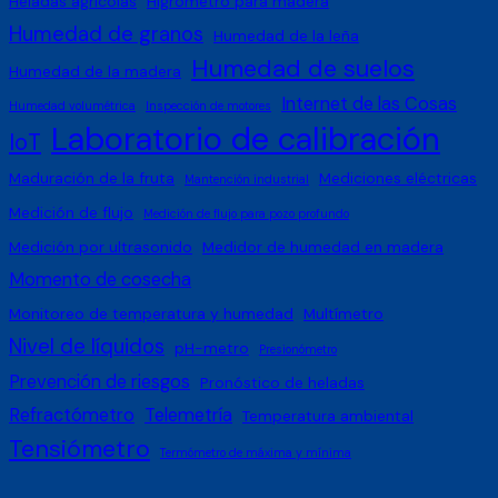
Heladas agrícolas
Higrómetro para madera
Humedad de granos
Humedad de la leña
Humedad de suelos
Humedad de la madera
Internet de las Cosas
Humedad volumétrica
Inspección de motores
Laboratorio de calibración
IoT
Maduración de la fruta
Mediciones eléctricas
Mantención industrial
Medición de flujo
Medición de flujo para pozo profundo
Medición por ultrasonido
Medidor de humedad en madera
Momento de cosecha
Monitoreo de temperatura y humedad
Multímetro
Nivel de líquidos
pH-metro
Presionómetro
Prevención de riesgos
Pronóstico de heladas
Refractómetro
Telemetría
Temperatura ambiental
Tensiómetro
Termómetro de máxima y mínima