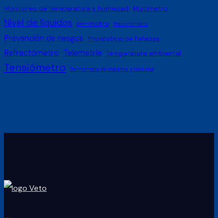
Monitoreo de temperatura y humedad
Multímetro
Nivel de líquidos
pH-metro
Presionómetro
Prevención de riesgos
Pronóstico de heladas
Refractómetro
Telemetría
Temperatura ambiental
Tensiómetro
Termómetro de máxima y mínima