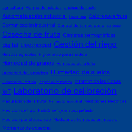
agricultura
Alarma de heladas
análisis de suelo
Automatización industrial
Calibre para fruta
business
Comunicación industrial
Control de temperatura
corporate
Cosecha de fruta
Cámaras termográficas
Gestión del riego
digital
Electricidad
Heladas agrícolas
Higrómetro para madera
Humedad de granos
Humedad de la leña
Humedad de suelos
Humedad de la madera
Internet de las Cosas
Humedad volumétrica
Inspección de motores
Laboratorio de calibración
IoT
Maduración de la fruta
Mediciones eléctricas
Mantención industrial
Medición de flujo
Medición de flujo para pozo profundo
Medición por ultrasonido
Medidor de humedad en madera
Momento de cosecha