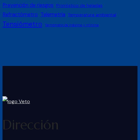
Prevención de riesgos
Pronóstico de heladas
Refractómetro
Telemetría
Temperatura ambiental
Tensiómetro
Termómetro de máxima y mínima
Dirección